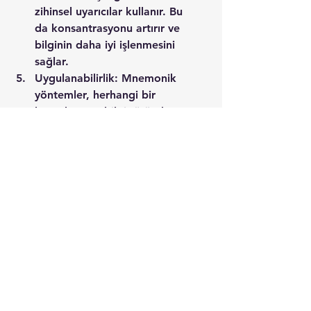
zihinsel uyarıcılar kullanır. Bu 
da konsantrasyonu artırır ve 
bilginin daha iyi işlenmesini 
sağlar.
Uygulanabilirlik: Mnemonik 
yöntemler, herhangi bir 
konuda veya bilgi türünde 
kullanılabilir. İster ders notları, 
ister kelime dağarcığı veya 
numaralar olsun, mnemonik 
teknikler bilginin daha iyi 
hatırlanmasına yardımcı olur.
    Mnemonik yöntemler, bilgiyi 
daha kolay hatırlamanın ve geri 
çağırmanın etkili bir yoludur. Bu 
yöntemler, akılda tutulması kolay 
imgeler, bağlantılar ve 