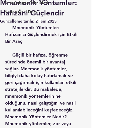
Mnemonik Yöntemler:
Ders Çalışma Teknikleri
Hafızanı Güçlendir
Neden Özel Ders
Güncelleme tarihi:
2 Tem 2023
     Mnemonik Yöntemler: 
Hafızanızı Güçlendirmek için Etkili 
Bir Araç
     Güçlü bir hafıza, öğrenme 
sürecinde önemli bir avantaj 
sağlar. Mnemonik yöntemler, 
bilgiyi daha kolay hatırlamak ve 
geri çağırmak için kullanılan etkili 
stratejilerdir. Bu makalede, 
mnemonik yöntemlerin ne 
olduğunu, nasıl çalıştığını ve nasıl 
kullanılabileceğini keşfedeceğiz.
Mnemonik Yöntemler Nedir? 
Mnemonik yöntemler, zor veya 