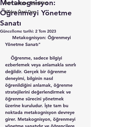
Metakognisyon:
Ders Çalışma Teknikleri
Öğrenmeyi Yönetme
Neden Özel Ders
Sanatı
Güncelleme tarihi:
2 Tem 2023
     Metakognisyon: Öğrenmeyi 
Yönetme Sanatı"
    Öğrenme, sadece bilgiyi 
ezberlemek veya anlamakla sınırlı 
değildir. Gerçek bir öğrenme 
deneyimi, bilginin nasıl 
öğrenildiğini anlamak, öğrenme 
stratejilerini değerlendirmek ve 
öğrenme sürecini yönetmek 
üzerine kuruludur. İşte tam bu 
noktada metakognisyon devreye 
girer. Metakognisyon, öğrenmeyi 
yönetme sanatıdır ve öğrencilere 