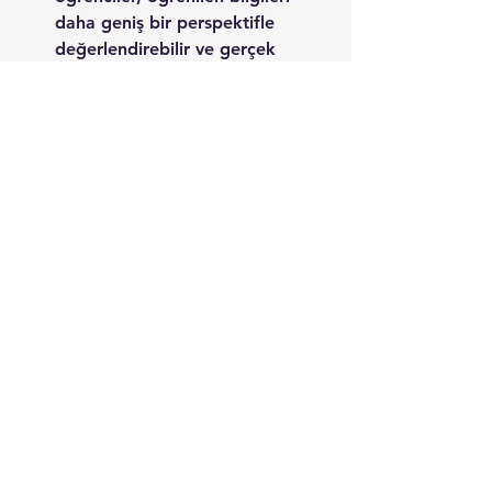
daha geniş bir perspektifle 
değerlendirebilir ve gerçek 
hayatta uygulama becerisini 
artırabilir.
   Metakognisyon, öğrenme 
sürecinde bilinçli düşünme ve 
strateji kullanma becerisi sağlayan 
önemli bir araçtır. Öğrenciler, 
metakognisyonu kullanarak kendi 
öğrenme süreçlerini 
yönlendirebilir, öğrenme 
stratejilerini geliştirebilir ve 
öğrenmeyi daha etkili hale 
getirebilirler. Metakognisyon, 
öğrencilerin bilgiyi anlama, 
problem çözme, motivasyonlarını 
koruma ve öğrenme becerilerini 
transfer etme yeteneklerini 