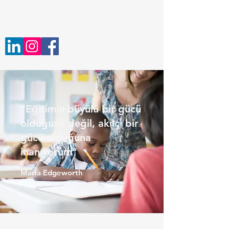
ozeldersim.net
"Eğitimin büyülü bir gücü
olduğuna değil, akılcı bir
gücü olduğuna
inanıyorum"
Maria Edgeworth
ozeldersim.net