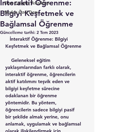
İnteraktif Öğrenme:
Ders Çalışma Teknikleri
Bilgiyi Keşfetmek ve
Neden Özel Ders
Bağlamsal Öğrenme
Güncelleme tarihi:
2 Tem 2023
   İnteraktif Öğrenme: Bilgiyi 
Keşfetmek ve Bağlamsal Öğrenme
    Geleneksel eğitim 
yaklaşımlarından farklı olarak, 
interaktif öğrenme, öğrencilerin 
aktif katılımını teşvik eden ve 
bilgiyi keşfetme sürecine 
odaklanan bir öğrenme 
yöntemidir. Bu yöntem, 
öğrencilerin sadece bilgiyi pasif 
bir şekilde almak yerine, onu 
anlamak, uygulamak ve bağlamsal 
olarak ilişkilendirmek için 