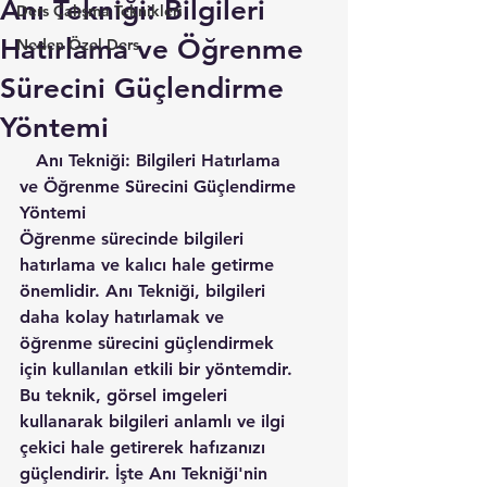
Anı Tekniği: Bilgileri
Ders Çalışma Teknikleri
Hatırlama ve Öğrenme
Neden Özel Ders
Sürecini Güçlendirme
Yöntemi
   Anı Tekniği: Bilgileri Hatırlama 
ve Öğrenme Sürecini Güçlendirme 
Yöntemi
Öğrenme sürecinde bilgileri 
hatırlama ve kalıcı hale getirme 
önemlidir. Anı Tekniği, bilgileri 
daha kolay hatırlamak ve 
öğrenme sürecini güçlendirmek 
için kullanılan etkili bir yöntemdir. 
Bu teknik, görsel imgeleri 
kullanarak bilgileri anlamlı ve ilgi 
çekici hale getirerek hafızanızı 
güçlendirir. İşte Anı Tekniği'nin 